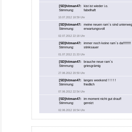
[SD]hitman47
:
kist ist wieder i.o.
Stimmung:
fabelhaft
10.07.2012 18:59 Uhr
[SD]hitman47
:
meine neuen ram`s sind unterwe
Stimmung:
erwartungsvoll
02.07.2012 22:18 Uhr
[SD]hitman47
:
immer noch keine ram`s da!!!!!!!!!
Stimmung:
stinksauer
01.07.2012 21:33 Uhr
[SD]hitman47
:
brauche neue ram`s
Stimmung:
griesgrämig
27.06.2012 20:50 Uhr
[SD]hitman47
:
langes weekend ! ! ! ! !
Stimmung:
friedlich
07.06.2012 22:54 Uhr
[SD]hitman47
:
im moment nicht gut drauf!
Stimmung:
gereizt
02.06.2012 16:54 Uhr