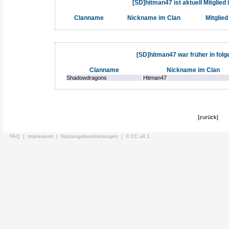
[SD]hitman47 ist aktuell Mitglied
Clanname
Nickname im Clan
Mitglied
[SD]hitman47 war früher in folg
Clanname
Nickname im Clan
Shadowdragons
Hitman47
[zurück]
FAQ |
Impressum |
Nutzungsbestimmungen |
© CC v9.1