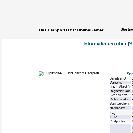
Startse
Das Clanportal für OnlineGamer
Informationen über [
Son
BenutzerID:
Vorname:
Letzte Aktivität:
Registriert seit:
Geschlecht:
Geburtsdatum:
Sternzeichen:
Nationalität:
ICQ:
XFire:
Postpunkte: