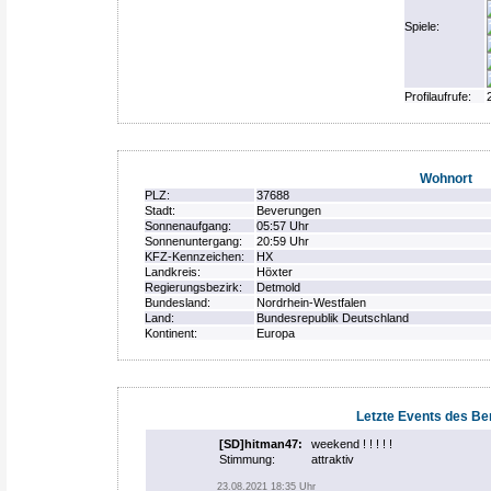
Spiele:
Profilaufrufe:
Wohnort
PLZ:
37688
Stadt:
Beverungen
Sonnenaufgang:
05:57 Uhr
Sonnenuntergang:
20:59 Uhr
KFZ-Kennzeichen:
HX
Landkreis:
Höxter
Regierungsbezirk:
Detmold
Bundesland:
Nordrhein-Westfalen
Land:
Bundesrepublik Deutschland
Kontinent:
Europa
Letzte Events des Be
[SD]hitman47
:
weekend ! ! ! ! !
Stimmung:
attraktiv
23.08.2021 18:35 Uhr