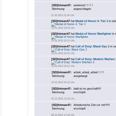
[SD]hitman47
:
weekend ! ! ! ! !
Stimmung:
angeschlagen
11.10.2013 21:46 Uhr
[SD]hitman47
hat
Medal of Honor 4: Tier 1
in sei
15.01.2013 20:23 Uhr
[SD]hitman47
hat
Medal of Honor Warfighter
in 
15.01.2013 20:21 Uhr
[SD]hitman47
hat
Call of Duty: Black Ops 2
in s
15.01.2013 20:21 Uhr
[SD]hitman47
hat
Call of Duty: Modern Warfare 
15.01.2013 20:21 Uhr
[SD]hitman47
:
arbeit, arbeit, arbeit ! ! ! !
Stimmung:
ausgelaugt
15.01.2013 20:13 Uhr
[SD]hitman47
:
bald ist es geschaft!!!!
Stimmung:
erschöpft
02.12.2012 13:19 Uhr
[SD]hitman47
:
Arbeitsreiche Zeit vor mir!!!!!!
Stimmung:
erschöpft
08.10.2012 17:28 Uhr