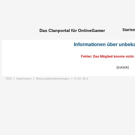
Startse
Das Clanportal für OnlineGamer
Informationen über unbek
Fehler: Das Mitglied konnte nich
[zurück]
FAQ |
Impressum |
Nutzungsbestimmungen |
© CC v9.1