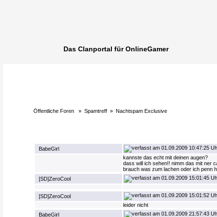
Das Clanportal für OnlineGamer
Öffentliche Foren
»
Spamtreff
»
Nachtspam Exclusive
01.09.2009 10:47:25 Uh
BabeGirl
kannste das echt mit deinen augen?
dass will ich sehen!! nimm das mit ner 
brauch was zum lachen oder ich penn hi
01.09.2009 15:01:45 Uh
[SD]ZeroCool
01.09.2009 15:01:52 Uh
[SD]ZeroCool
leider nicht
01.09.2009 21:57:43 Uh
BabeGirl