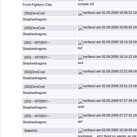
schade xD
Front-Fighters-Clan
02.09.2009 10:56:31 Uh
[SD]ZeroCool
Shadowdragons
02.09.2009 10:56:42 Uh
[SD]ZeroCool
Shadowdragons
02.09.2009 18:14:18 Uh
[SD]---SP33DY---
dsf
Shadowdragons
02.09.2009 18:14:22 Uh
[SD]---SP33DY---
asd
Shadowdragons
02.09.2009 22:51:09 Uh
[SD]ZeroCool
Shadowdragons
02.09.2009 22:51:13 Uh
[SD]ZeroCool
Shadowdragons
03.09.2009 07:27:28 Uh
[SD]---SP33DY---
asfd
Shadowdragons
03.09.2009 07:27:31 Uh
[SD]---SP33DY---
asf
Shadowdragons
03.09.2009 10:20:09 Uh
BabeGirl
ooohneee ... jetzt fängt es wieder an mit