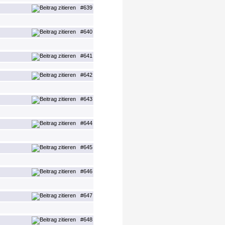
#639
#640
#641
#642
#643
#644
#645
#646
#647
#648