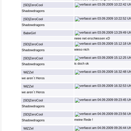
03.09.2009 10:22:42 Uh
[SD]ZeroCool
Shadowdragons
03.09.2009 10:22:52 Uh
[SD]ZeroCool
Shadowdragons
03.09.2009 13:29:49 Uh
BabeGirl
neee net erschiessen xD
03.09.2009 15:12:18 Uh
[SD]ZeroCool
wieso nich
Shadowdragons
03.09.2009 15:12:25 Uh
[SD]ZeroCool
is doch ok
Shadowdragons
03.09.2009 16:32:48 Uh
WiZZel
we aren´t Heros
03.09.2009 16:32:53 Uh
WiZZel
we aren´t Heros
04.09.2009 09:23:45 Uh
[SD]ZeroCool
Shadowdragons
04.09.2009 09:23:56 Uh
[SD]ZeroCool
meine Rede !
Shadowdragons
04.09.2009 09:26:44 Uh
WiZZel