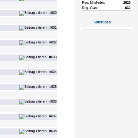
Reg. Mitglieder:
2626
Reg. Clans:
632
#630
Sonstiges
#631
#632
#633
#634
#635
#636
#637
#638