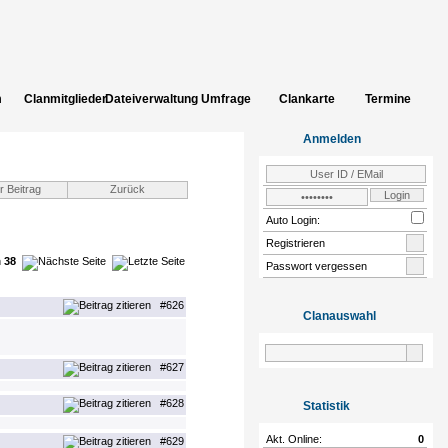
m
Clanmitglieder
Dateiverwaltung
Umfrage
Clankarte
Termine
uch
Bildergalerie
INCLUDE_CLAN_ADD_CLANSITES
Einloggen
Zur
Anmelden
Community
Auto Login:
Registrieren
n
38
Passwort vergessen
#626
Clanauswahl
#627
#628
Statistik
Akt. Online:
0
#629