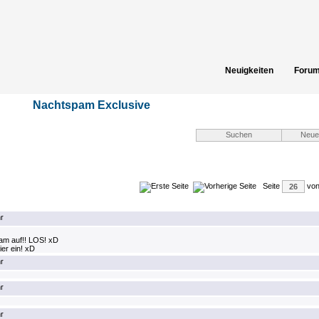
Neuigkeiten
Foru
Spielergebnisse
Gästeb
Nachtspam Exclusive
Seite
vo
r
cam auf!! LOS! xD
er ein! xD
r
r
r