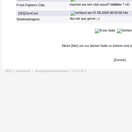
machen wa nen club auuuf? biiiiiiiiiitte ? xD
Front-Fighters-Clan
07.08.2009 08:05:58 Uhr
[SD]ZeroCool
Von mir aus gerne ;-)
Shadowdragons
Klicke
[hier]
um zur letzten Seite zu kehren und e
[Zurück]
FAQ |
Impressum |
Nutzungsbestimmungen |
© CC v9.1