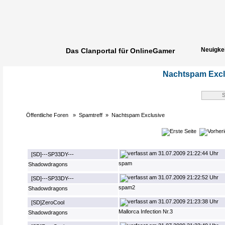
Neuigke
Das Clanportal für OnlineGamer
Spielerg
Nachtspam Excl
Öffentliche Foren
»
Spamtreff
»
Nachtspam Exclusive
31.07.2009 21:22:44 Uhr
[SD]---SP33DY---
spam
Shadowdragons
31.07.2009 21:22:52 Uhr
[SD]---SP33DY---
spam2
Shadowdragons
31.07.2009 21:23:38 Uhr
[SD]ZeroCool
Mallorca Infection Nr.3
Shadowdragons