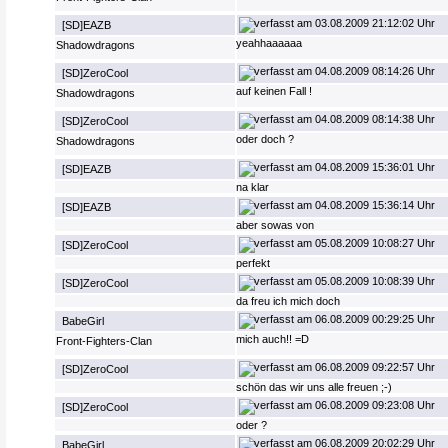
03.08.2009 21:12:02 Uhr
[SD]EAZB
yeahhaaaaaa
Shadowdragons
04.08.2009 08:14:26 Uhr
[SD]ZeroCool
auf keinen Fall !
Shadowdragons
04.08.2009 08:14:38 Uhr
[SD]ZeroCool
oder doch ?
Shadowdragons
04.08.2009 15:36:01 Uhr
[SD]EAZB
na klar
04.08.2009 15:36:14 Uhr
[SD]EAZB
aber sowas von
05.08.2009 10:08:27 Uhr
[SD]ZeroCool
perfekt
05.08.2009 10:08:39 Uhr
[SD]ZeroCool
da freu ich mich doch
06.08.2009 00:29:25 Uhr
BabeGirl
mich auch!! =D
Front-Fighters-Clan
06.08.2009 09:22:57 Uhr
[SD]ZeroCool
schön das wir uns alle freuen ;-)
06.08.2009 09:23:08 Uhr
[SD]ZeroCool
oder ?
06.08.2009 20:02:29 Uhr
BabeGirl