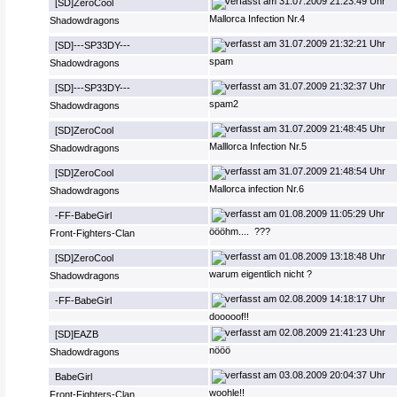
31.07.2009 21:23:49 Uhr
[SD]ZeroCool
Mallorca Infection Nr.4
Shadowdragons
31.07.2009 21:32:21 Uhr
[SD]---SP33DY---
spam
Shadowdragons
31.07.2009 21:32:37 Uhr
[SD]---SP33DY---
spam2
Shadowdragons
31.07.2009 21:48:45 Uhr
[SD]ZeroCool
Malllorca Infection Nr.5
Shadowdragons
31.07.2009 21:48:54 Uhr
[SD]ZeroCool
Mallorca infection Nr.6
Shadowdragons
01.08.2009 11:05:29 Uhr
-FF-BabeGirl
öööhm....
???
Front-Fighters-Clan
01.08.2009 13:18:48 Uhr
[SD]ZeroCool
warum eigentlich nicht ?
Shadowdragons
02.08.2009 14:18:17 Uhr
-FF-BabeGirl
dooooof!!
02.08.2009 21:41:23 Uhr
[SD]EAZB
nööö
Shadowdragons
03.08.2009 20:04:37 Uhr
BabeGirl
woohle!!
Front-Fighters-Clan