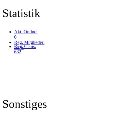
Statistik
Akt. Online:
0
Reg. Mitglieder:
Reg. Clans:
2626
632
Sonstiges