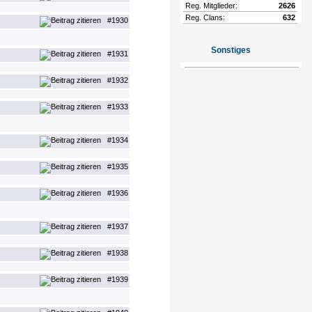
Reg. Mitglieder:
2626
Reg. Clans:
632
#1930
Sonstiges
#1931
#1932
#1933
#1934
#1935
#1936
#1937
#1938
#1939