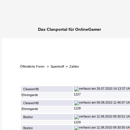
Das Clanportal für OnlineGamer
Öffentliche Foren
»
Spamtreff
»
Zahlen
26.07.2010 14:13:37 Uh
CleanerHB
1227
Ehrengarde
06.08.2010 11:46:07 Uh
CleanerHB
1228
Ehrengarde
11.08.2010 09:30:51 Uh
Beelze
1229
11.08.2010 09:30:55 Uh
Beelze