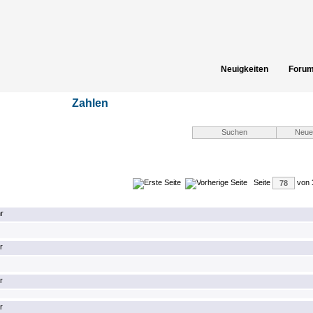
Neuigkeiten
Foru
Spielergebnisse
Gästeb
Zahlen
Seite
von
r
r
r
r