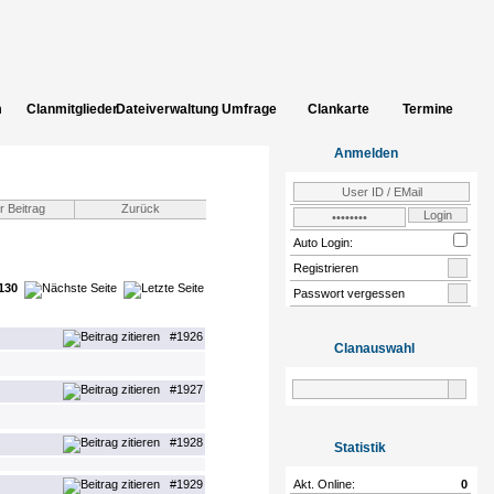
m
Clanmitglieder
Dateiverwaltung
Umfrage
Clankarte
Termine
uch
Bildergalerie
INCLUDE_CLAN_ADD_CLANSITES
Einloggen
Zur
Anmelden
Community
Auto Login:
Registrieren
130
Passwort vergessen
#1926
Clanauswahl
#1927
#1928
Statistik
#1929
Akt. Online:
0