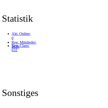
Statistik
Akt. Online:
0
Reg. Mitglieder:
Reg. Clans:
2626
632
Sonstiges