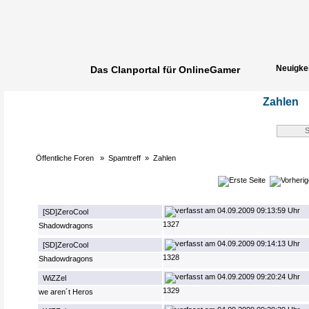
Neuigke
Das Clanportal für OnlineGamer
Spielerg
Zahlen
Öffentliche Foren
»
Spamtreff
»
Zahlen
04.09.2009 09:13:59 Uhr
[SD]ZeroCool
1327
Shadowdragons
04.09.2009 09:14:13 Uhr
[SD]ZeroCool
1328
Shadowdragons
04.09.2009 09:20:24 Uhr
WiZZel
1329
we aren´t Heros