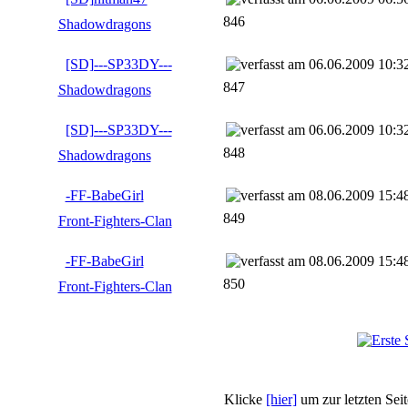
846
Shadowdragons
[SD]---SP33DY---
06.06.2009 10:3
847
Shadowdragons
[SD]---SP33DY---
06.06.2009 10:3
848
Shadowdragons
-FF-BabeGirl
08.06.2009 15:4
849
Front-Fighters-Clan
-FF-BabeGirl
08.06.2009 15:4
850
Front-Fighters-Clan
Klicke
[hier]
um zur letzten Sei