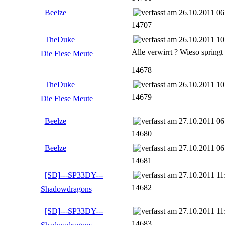
Beelze
26.10.2011 06
14707
TheDuke
26.10.2011 10
Alle verwirrt ? Wieso springt
Die Fiese Meute
14678
TheDuke
26.10.2011 10
14679
Die Fiese Meute
Beelze
27.10.2011 06
14680
Beelze
27.10.2011 06
14681
[SD]---SP33DY---
27.10.2011 11
14682
Shadowdragons
[SD]---SP33DY---
27.10.2011 11
14683