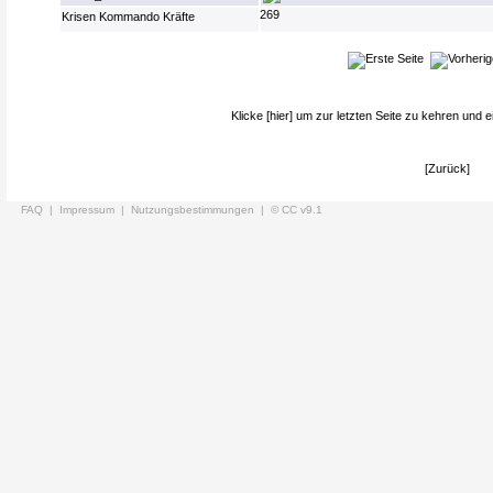
269
Krisen Kommando Kräfte
Klicke
[hier]
um zur letzten Seite zu kehren und e
[Zurück]
FAQ |
Impressum |
Nutzungsbestimmungen |
© CC v9.1