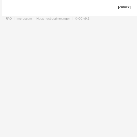
[Zurück]
FAQ |
Impressum |
Nutzungsbestimmungen |
© CC v9.1