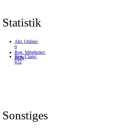
Statistik
Akt. Online:
0
Reg. Mitglieder:
Reg. Clans:
2626
632
Sonstiges