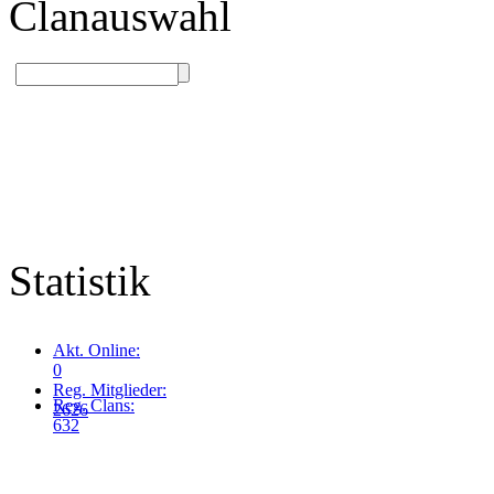
Clanauswahl
Statistik
Akt. Online:
0
Reg. Mitglieder:
Reg. Clans:
2626
632