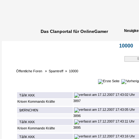
Neuigke
Das Clanportal für OnlineGamer
Spielerg
10000
Öffentliche Foren
»
Spamtreff
»
10000
17.12.2007 17:43:02 Uhr
TâñK KKK
3897
Krisen Kommando Kräfte
17.12.2007 17:43:05 Uhr
§t€RNCH€N
3896
17.12.2007 17:43:11 Uhr
TâñK KKK
3895
Krisen Kommando Kräfte
17.12.2007 17:43:16 Uhr
TâñK KKK