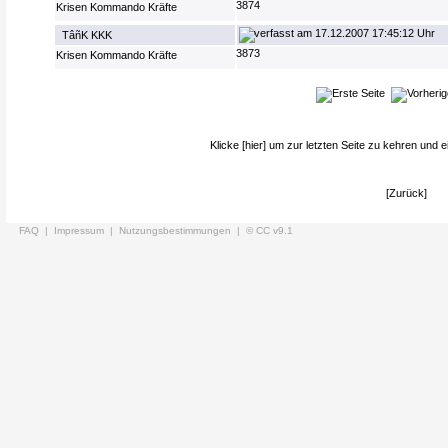
3874
Krisen Kommando Kräfte
17.12.2007 17:45:12 Uhr
TâñK KKK
3873
Krisen Kommando Kräfte
Klicke
[hier]
um zur letzten Seite zu kehren und e
[Zurück]
FAQ |
Impressum |
Nutzungsbestimmungen |
© CC v9.1