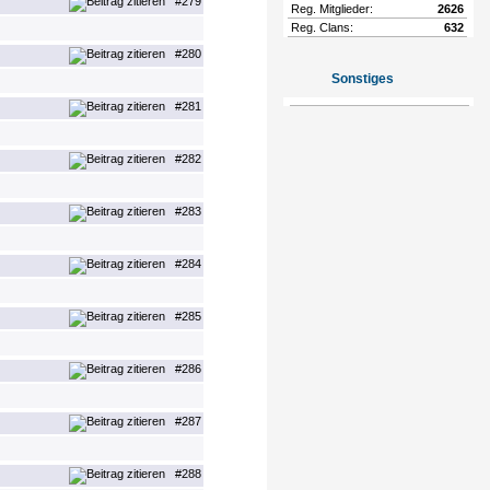
#279
Reg. Mitglieder:
2626
Reg. Clans:
632
#280
Sonstiges
#281
#282
#283
#284
#285
#286
#287
#288