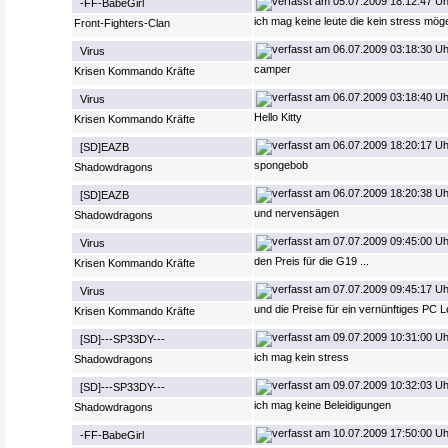
05.07.2009 18:12:47 Uh
-FF-BabeGirl
ich mag keine leute die kein stress mög
Front-Fighters-Clan
06.07.2009 03:18:30 Uh
Virus
camper
Krisen Kommando Kräfte
06.07.2009 03:18:40 Uh
Virus
Hello Kitty
Krisen Kommando Kräfte
06.07.2009 18:20:17 Uh
[SD]EAZB
spongebob
Shadowdragons
06.07.2009 18:20:38 Uh
[SD]EAZB
und nervensägen
Shadowdragons
07.07.2009 09:45:00 Uh
Virus
den Preis für die G19 ...
Krisen Kommando Kräfte
07.07.2009 09:45:17 Uh
Virus
und die Preise für ein vernünftiges PC L
Krisen Kommando Kräfte
09.07.2009 10:31:00 Uh
[SD]---SP33DY---
ich mag kein stress
Shadowdragons
09.07.2009 10:32:03 Uh
[SD]---SP33DY---
ich mag keine Beleidigungen
Shadowdragons
10.07.2009 17:50:00 Uh
-FF-BabeGirl