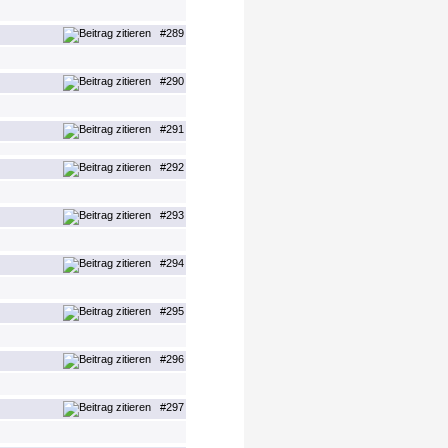
#289
#290
#291
#292
#293
#294
#295
#296
#297