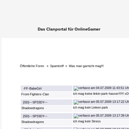
Das Clanportal für OnlineGamer
Öffentliche Foren
»
Spamtreff
»
Was man garnicht mag!!!
04.07.2009 11:43:51 Uh
-FF-BabeGirl
ich mag keine linkin-park-hasser!!!!!!
Front-Fighters-Clan
05.07.2009 13:17:22 Uh
[SD]---SP33DY---
ich mag kein Linken park
Shadowdragons
05.07.2009 13:17:39 Uh
[SD]---SP33DY---
ich mag kein Stress
Shadowdragons