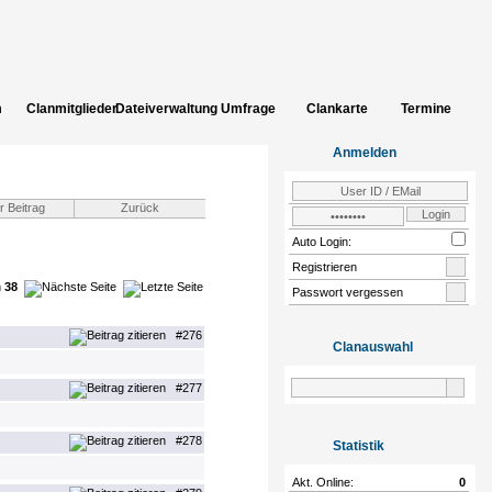
m
Clanmitglieder
Dateiverwaltung
Umfrage
Clankarte
Termine
uch
Bildergalerie
INCLUDE_CLAN_ADD_CLANSITES
Einloggen
Zur
Anmelden
Community
Auto Login:
Registrieren
n
38
Passwort vergessen
#276
Clanauswahl
#277
#278
Statistik
Akt. Online:
0