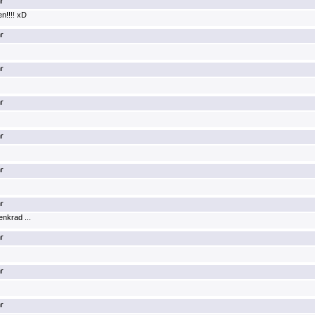
r
en!!!! xD
r
r
r
r
r
r
enkrad ...
r
r
r