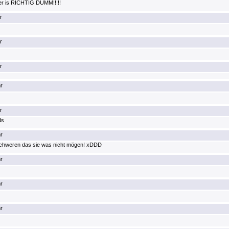
 er is RICHTIG DUMM!!!!!
r
r
r
r
r
ds
r
eschweren das sie was nicht mögen! xDDD
r
r
r