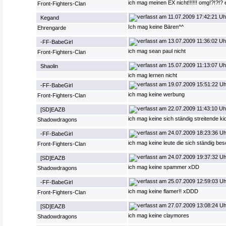
ich mag meinen EX nicht!!!!!! omg!?!?!?
Front-Fighters-Clan
11.07.2009 17:42:21 Uh
Kegand
Ich mag keine Bären^^
Ehrengarde
13.07.2009 11:36:02 Uh
-FF-BabeGirl
ich mag sean paul nicht
Front-Fighters-Clan
15.07.2009 11:13:07 Uh
Shaolin
ich mag lernen nicht
19.07.2009 15:51:22 Uh
-FF-BabeGirl
ich mag keine werbung
Front-Fighters-Clan
22.07.2009 11:43:10 Uh
[SD]EAZB
ich mag keine sich ständig streitende ki
Shadowdragons
24.07.2009 18:23:36 Uh
-FF-BabeGirl
ich mag keine leute die sich ständig b
Front-Fighters-Clan
24.07.2009 19:37:32 Uh
[SD]EAZB
ich mag keine spammer xDD
Shadowdragons
25.07.2009 12:59:03 Uh
-FF-BabeGirl
ich mag keine flamer!! xDDD
Front-Fighters-Clan
27.07.2009 13:08:24 Uh
[SD]EAZB
ich mag keine claymores
Shadowdragons