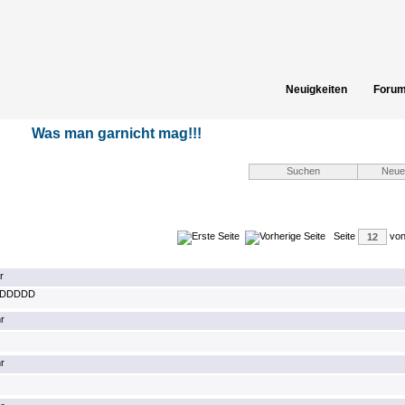
Neuigkeiten
Foru
Spielergebnisse
Gästeb
Was man garnicht mag!!!
Seite
vo
r
 xDDDDDD
r
r