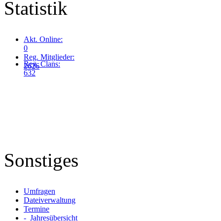
Statistik
Akt. Online:
0
Reg. Mitglieder:
Reg. Clans:
2626
632
Sonstiges
Umfragen
Dateiverwaltung
Termine
- Jahresübersicht