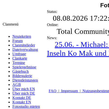
Fot
Status:
08.08.2026 17:22:4
Clanmenü
Online:
Total Communit
Neuigkeiten
News:
Forum
25.06. - Michael
Clanmitglieder
Dateiverwaltung
Inseln Ko Mak und
Umfrage
Clankarte
Termine
Spielergebnisse
Gästebuch
Bildergalerie
Dienstleistungen
AGB
Über mich EN
FAQ |
Impressum |
Nutzungsbesti
Über mich DE
Kontakt DE
Kontakt EN
Fotostudio mieten