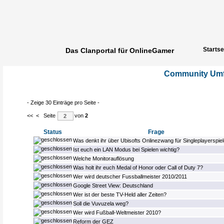
Startse
Das Clanportal für OnlineGamer
Community Um
- Zeige 30 Einträge pro Seite -
<<
<
Seite
von
2
Status
Frage
Was denkt ihr über Ubisofts Onlinezwang für Singleplayerspie
Ist euch ein LAN Modus bei Spielen wichtig?
Welche Monitorauflösung
Was holt ihr euch Medal of Honor oder Call of Duty 7?
Wer wird deutscher Fussballmeister 2010/2011
Google Street View: Deutschland
Wer ist der beste TV-Held aller Zeiten?
Soll die Vuvuzela weg?
Wer wird Fußball-Weltmeister 2010?
Reform der GEZ