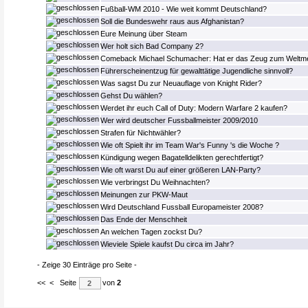
Fußball-WM 2010 - Wie weit kommt Deutschland?
Soll die Bundeswehr raus aus Afghanistan?
Eure Meinung über Steam
Wer holt sich Bad Company 2?
Comeback Michael Schumacher: Hat er das Zeug zum Weltme
Führerscheinentzug für gewalttätige Jugendliche sinnvoll?
Was sagst Du zur Neuauflage von Knight Rider?
Gehst Du wählen?
Werdet ihr euch Call of Duty: Modern Warfare 2 kaufen?
Wer wird deutscher Fussballmeister 2009/2010
Strafen für Nichtwähler?
Wie oft Spielt ihr im Team War's Funny 's die Woche ?
Kündigung wegen Bagatelldelikten gerechtfertigt?
Wie oft warst Du auf einer größeren LAN-Party?
Wie verbringst Du Weihnachten?
Meinungen zur PKW-Maut
Wird Deutschland Fussball Europameister 2008?
Das Ende der Menschheit
An welchen Tagen zockst Du?
Wieviele Spiele kaufst Du circa im Jahr?
- Zeige 30 Einträge pro Seite -
<<
<
Seite
von
2