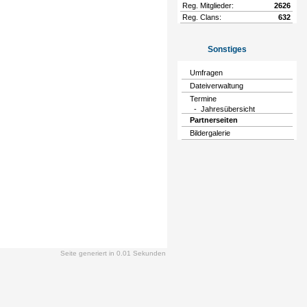
Reg. Mitglieder:
2626
Reg. Clans:
632
Sonstiges
Umfragen
Dateiverwaltung
Termine
- Jahresübersicht
Partnerseiten
Bildergalerie
Seite generiert in 0.01 Sekunden