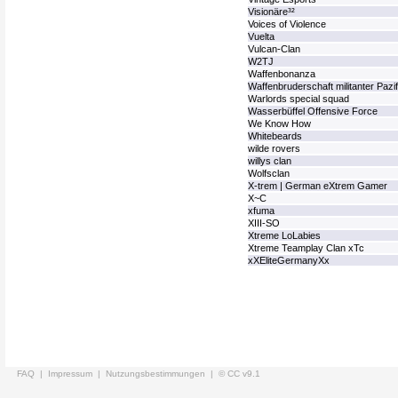
Visionäre³²
Voices of Violence
Vuelta
Vulcan-Clan
W2TJ
Waffenbonanza
Waffenbruderschaft militanter Pazif
Warlords special squad
Wasserbüffel Offensive Force
We Know How
Whitebeards
wilde rovers
willys clan
Wolfsclan
X-trem | German eXtrem Gamer
X~C
xfuma
XIII-SO
Xtreme LoLabies
Xtreme Teamplay Clan xTc
xXEliteGermanyXx
FAQ |
Impressum |
Nutzungsbestimmungen |
© CC v9.1