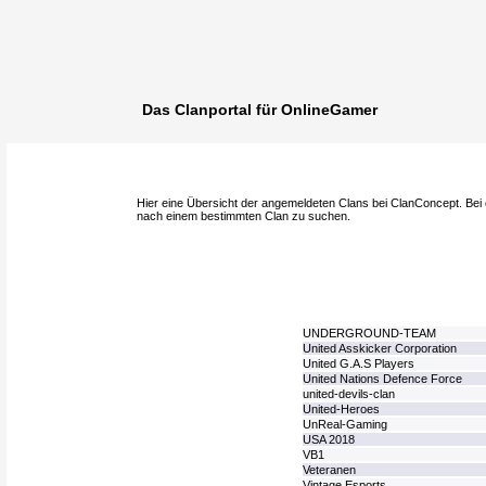
Das Clanportal für OnlineGamer
Hier eine Übersicht der angemeldeten Clans bei ClanConcept. Bei 
nach einem bestimmten Clan zu suchen.
UNDERGROUND-TEAM
United Asskicker Corporation
United G.A.S Players
United Nations Defence Force
united-devils-clan
United-Heroes
UnReal-Gaming
USA 2018
VB1
Veteranen
Vintage Esports