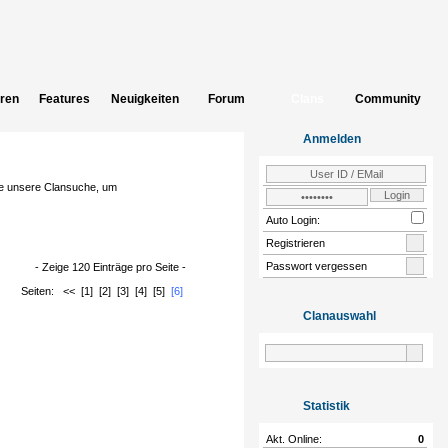
eren
Features
Neuigkeiten
Forum
Clans
Community
Anmelden
ze unsere
Clansuche
, um
Auto Login:
Registrieren
Passwort vergessen
- Zeige 120 Einträge pro Seite -
Seiten:
<<
[1]
[2]
[3]
[4]
[5]
[6]
Clanauswahl
Statistik
Akt. Online:
0