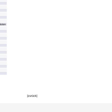
isten
[zurück]