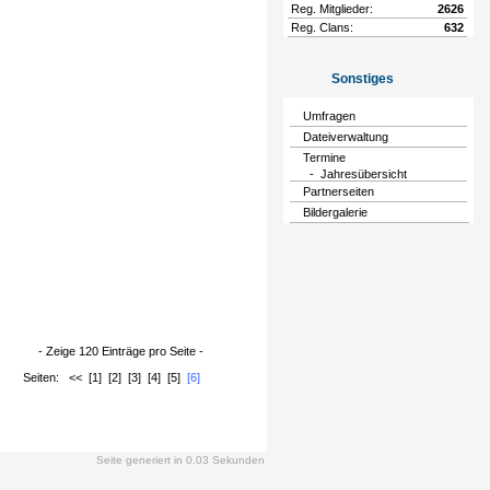
Reg. Mitglieder:
2626
Reg. Clans:
632
Sonstiges
Umfragen
Dateiverwaltung
Termine
- Jahresübersicht
Partnerseiten
Bildergalerie
- Zeige 120 Einträge pro Seite -
Seiten:
<<
[1]
[2]
[3]
[4]
[5]
[6]
Seite generiert in 0.03 Sekunden