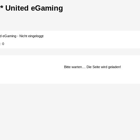
|** United eGaming
d eGaming - Nicht eingeloggt
s:
0
Bitte warten.... Die Seite wird geladen!