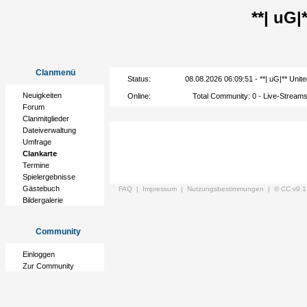
**| uG
Clanmenü
Status:
08.08.2026 06:09:51 - **| uG|** Unite
Neuigkeiten
Online:
Total Community:
0
- Live-Stream
Forum
Clanmitglieder
Dateiverwaltung
Umfrage
Clankarte
Termine
Spielergebnisse
Gästebuch
FAQ |
Impressum |
Nutzungsbestimmungen |
© CC v9.1
Bildergalerie
Community
Einloggen
Zur Community