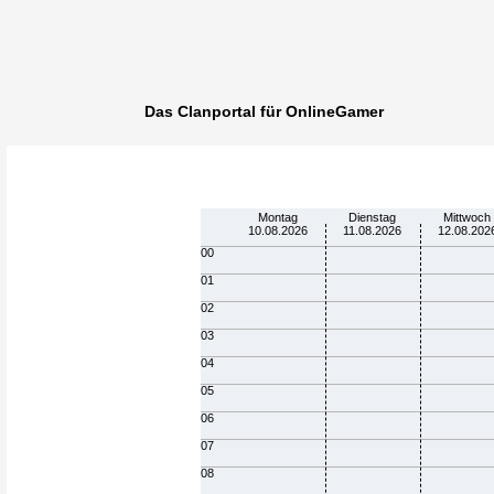
Das Clanportal für OnlineGamer
Montag
Dienstag
Mittwoch
10.08.2026
11.08.2026
12.08.202
00
01
02
03
04
05
06
07
08