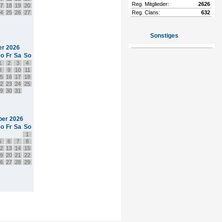
Reg. Mitglieder:
2626
7
18
19
20
4
25
26
27
Reg. Clans:
632
Sonstiges
er 2026
o
Fr
Sa
So
1
2
3
4
8
9
10
11
5
16
17
18
2
23
24
25
9
30
31
er 2026
o
Fr
Sa
So
1
5
6
7
8
2
13
14
15
9
20
21
22
6
27
28
29