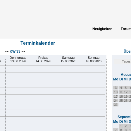
Neuigkeiten
Foru
Spielergebnisse
Gästeb
Terminkalender
KW 33
Über
<<
>>
Donnerstag
Freitag
Samstag
Sonntag
6
13.08.2026
14.08.2026
15.08.2026
16.08.2026
Augus
Mo
Di
Mi
D
3
4
5
10
11
12
1
17
18
19
2
24
25
26
2
31
Septem
Mo
Di
Mi
D
1
2
7
8
9
1