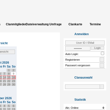
m
Clanmitglieder
Dateiverwaltung
Umfrage
Clankarte
Termine
uch
Bildergalerie
INCLUDE_CLAN_ADD_CLANSITES
Einloggen
Zur
Anmelden
Community
sicht
Auto Login:
Registrieren
t 2026
Passwort vergessen
o
Fr
Sa
So
1
2
6
7
8
9
3
14
15
16
Clanauswahl
0
21
22
23
7
28
29
30
ber 2026
Statistik
o
Fr
Sa
So
3
4
5
6
Akt. Online:
0
0
11
12
13