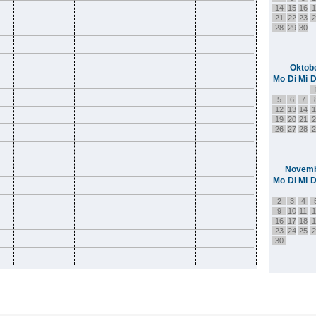
14
15
16
1
21
22
23
2
28
29
30
Oktob
Mo
Di
Mi
D
5
6
7
12
13
14
1
19
20
21
2
26
27
28
2
Novemb
Mo
Di
Mi
D
2
3
4
9
10
11
1
16
17
18
1
23
24
25
2
30