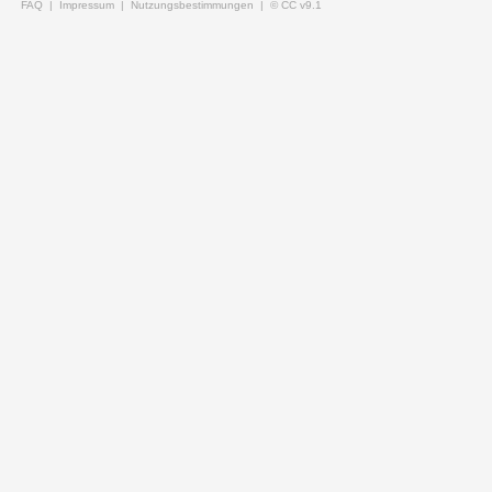
FAQ |
Impressum |
Nutzungsbestimmungen |
© CC v9.1