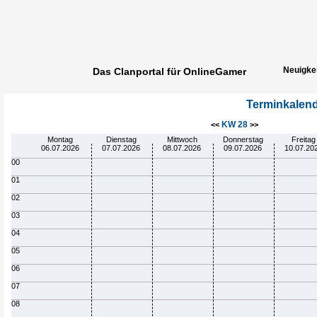
Neuigke
Das Clanportal für OnlineGamer
Spielerg
Terminkalen
KW 28
<<
>>
Montag
Dienstag
Mittwoch
Donnerstag
Freitag
06.07.2026
07.07.2026
08.07.2026
09.07.2026
10.07.20
00
01
02
03
04
05
06
07
08