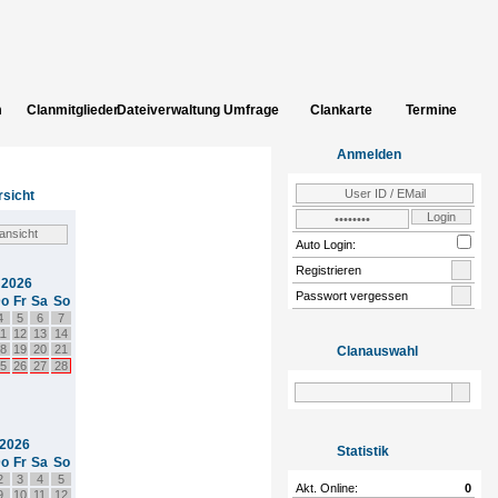
m
Clanmitglieder
Dateiverwaltung
Umfrage
Clankarte
Termine
uch
Bildergalerie
INCLUDE_CLAN_ADD_CLANSITES
Einloggen
Zur
Anmelden
Community
sicht
Auto Login:
Registrieren
 2026
Passwort vergessen
o
Fr
Sa
So
4
5
6
7
1
12
13
14
8
19
20
21
Clanauswahl
5
26
27
28
 2026
Statistik
o
Fr
Sa
So
2
3
4
5
Akt. Online:
0
9
10
11
12