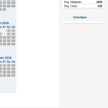
Reg. Mitglieder:
2626
6
17
18
19
3
24
25
26
Reg. Clans:
632
0
31
Sonstiges
t 2026
o
Fr
Sa
So
1
2
6
7
8
9
3
14
15
16
0
21
22
23
7
28
29
30
ber 2026
o
Fr
Sa
So
3
4
5
6
0
11
12
13
7
18
19
20
4
25
26
27