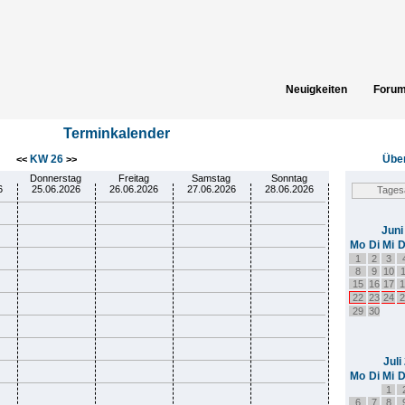
Neuigkeiten
Foru
Spielergebnisse
Gästeb
Terminkalender
KW 26
Über
<<
>>
Donnerstag
Freitag
Samstag
Sonntag
6
25.06.2026
26.06.2026
27.06.2026
28.06.2026
Juni
Mo
Di
Mi
D
1
2
3
8
9
10
1
15
16
17
1
22
23
24
2
29
30
Juli
Mo
Di
Mi
D
1
6
7
8