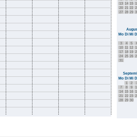
13
14
15
1
20
21
22
2
27
28
29
3
Augus
Mo
Di
Mi
D
3
4
5
10
11
12
1
17
18
19
2
24
25
26
2
31
Septem
Mo
Di
Mi
D
1
2
7
8
9
1
14
15
16
1
21
22
23
2
28
29
30