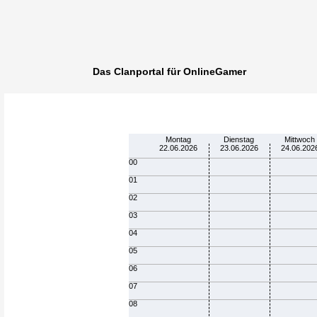
Das Clanportal für OnlineGamer
Montag
Dienstag
Mittwoch
22.06.2026
23.06.2026
24.06.202
00
01
02
03
04
05
06
07
08