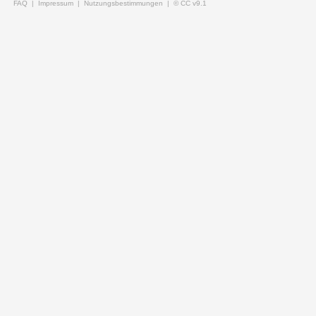
FAQ |
Impressum |
Nutzungsbestimmungen |
© CC v9.1