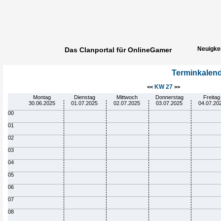
Neuigke
Das Clanportal für OnlineGamer
Spielerg
Terminkalen
KW 27
<<
>>
Montag
Dienstag
Mittwoch
Donnerstag
Freitag
30.06.2025
01.07.2025
02.07.2025
03.07.2025
04.07.20
00
01
02
03
04
05
06
07
08