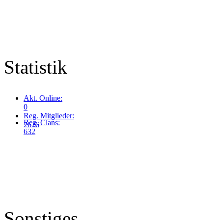
Statistik
Akt. Online:
0
Reg. Mitglieder:
Reg. Clans:
2626
632
Sonstiges