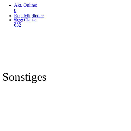
Akt. Online:
0
Reg. Mitglieder:
Reg. Clans:
2627
632
Sonstiges