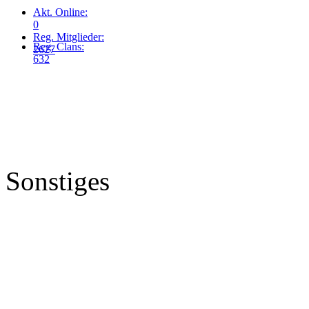
Akt. Online:
0
Reg. Mitglieder:
Reg. Clans:
2627
632
Sonstiges