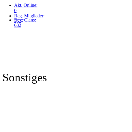
Akt. Online:
0
Reg. Mitglieder:
Reg. Clans:
2627
632
Sonstiges