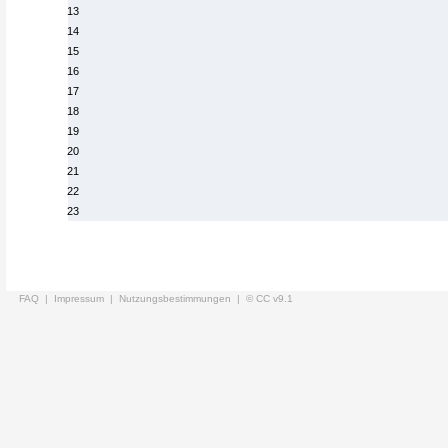
13
14
15
16
17
18
19
20
21
22
23
FAQ |
Impressum |
Nutzungsbestimmungen |
© CC v9.1