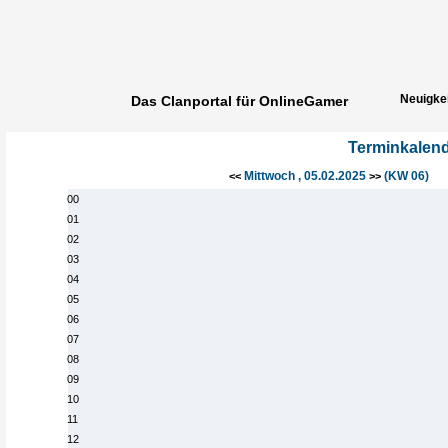
Neuigke
Das Clanportal für OnlineGamer
Spielerg
Terminkalen
Mittwoch , 05.02.2025
(KW 06)
<<
>>
00
01
02
03
04
05
06
07
08
09
10
11
12