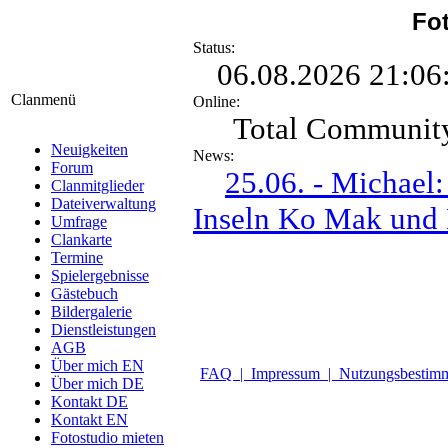
Fot
Status:
06.08.2026 21:06:5
Clanmenü
Online:
Total Communit
Neuigkeiten
News:
Forum
25.06. - Michael
Clanmitglieder
Dateiverwaltung
Inseln Ko Mak und
Umfrage
Clankarte
Termine
Spielergebnisse
Gästebuch
Bildergalerie
Dienstleistungen
AGB
Über mich EN
FAQ |
Impressum |
Nutzungsbesti
Über mich DE
Kontakt DE
Kontakt EN
Fotostudio mieten