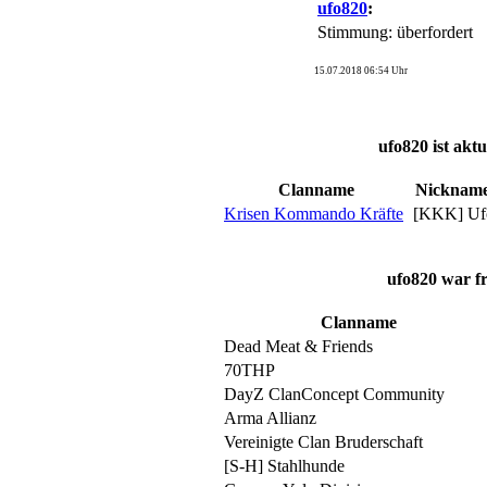
ufo820
:
Stimmung:
überfordert
15.07.2018 06:54 Uhr
ufo820 ist aktu
Clanname
Nickname
Krisen Kommando Kräfte
[KKK] Uf
ufo820 war fr
Clanname
Dead Meat & Friends
70THP
DayZ ClanConcept Community
Arma Allianz
Vereinigte Clan Bruderschaft
[S-H] Stahlhunde