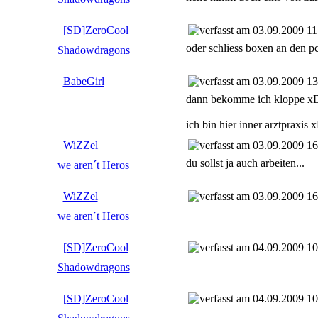
[SD]ZeroCool
03.09.2009 11
oder schliess boxen an den p
Shadowdragons
BabeGirl
03.09.2009 13
dann bekomme ich kloppe 
ich bin hier inner arztpraxi
WiZZel
03.09.2009 16
du sollst ja auch arbeiten...
we aren´t Heros
WiZZel
03.09.2009 16
we aren´t Heros
[SD]ZeroCool
04.09.2009 10
Shadowdragons
[SD]ZeroCool
04.09.2009 10