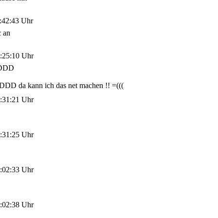
:42:43 Uhr
c an
:25:10 Uhr
xDDD
s xDDD da kann ich das net machen !! =(((
:31:21 Uhr
:31:25 Uhr
:02:33 Uhr
:02:38 Uhr