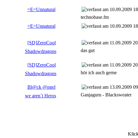
=E=Unnatural
10.09.2009 18
technobase.fm
=E=Unnatural
10.09.2009 18
[SD]ZeroCool
11.09.2009 20
das gut
Shadowdragons
[SD]ZeroCool
11.09.2009 20
hör ich auch gerne
Shadowdragons
Bl@ck @ngel
13.09.2009 09
Ganjaguru - Blacksweater
we aren´t Heros
Klic