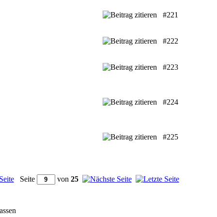
#221
#222
#223
#224
#225
Seite
von
25
fassen