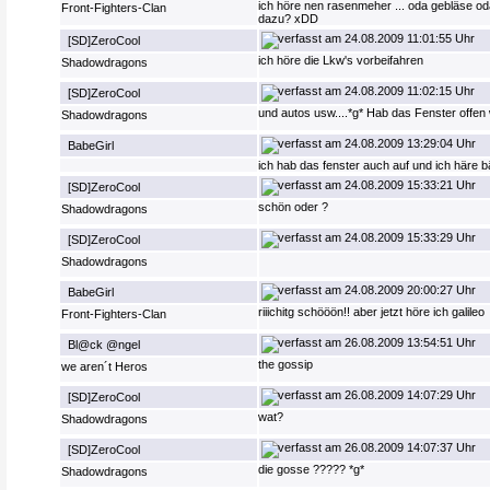
ich höre nen rasenmeher ... oda gebläse od
Front-Fighters-Clan
dazu? xDD
24.08.2009 11:01:55 Uhr
[SD]ZeroCool
ich höre die Lkw's vorbeifahren
Shadowdragons
24.08.2009 11:02:15 Uhr
[SD]ZeroCool
und autos usw....*g* Hab das Fenster offe
Shadowdragons
24.08.2009 13:29:04 Uhr
BabeGirl
ich hab das fenster auch auf und ich här
24.08.2009 15:33:21 Uhr
[SD]ZeroCool
schön oder ?
Shadowdragons
24.08.2009 15:33:29 Uhr
[SD]ZeroCool
Shadowdragons
24.08.2009 20:00:27 Uhr
BabeGirl
riiichitg schööön!! aber jetzt höre ich galileo
Front-Fighters-Clan
26.08.2009 13:54:51 Uhr
Bl@ck @ngel
the gossip
we aren´t Heros
26.08.2009 14:07:29 Uhr
[SD]ZeroCool
wat?
Shadowdragons
26.08.2009 14:07:37 Uhr
[SD]ZeroCool
die gosse ????? *g*
Shadowdragons