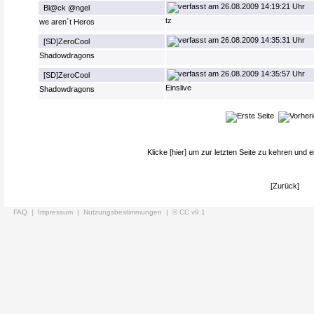
26.08.2009 14:19:21 Uhr
Bl@ck @ngel
tz
we aren´t Heros
26.08.2009 14:35:31 Uhr
[SD]ZeroCool
Shadowdragons
26.08.2009 14:35:57 Uhr
[SD]ZeroCool
Einslive
Shadowdragons
Klicke
[hier]
um zur letzten Seite zu kehren und e
[Zurück]
FAQ |
Impressum |
Nutzungsbestimmungen |
© CC v9.1