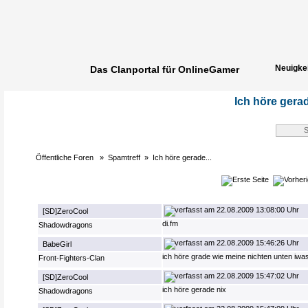
Neuigke
Das Clanportal für OnlineGamer
Spielerg
Ich höre gerad
Öffentliche Foren
»
Spamtreff
»
Ich höre gerade...
22.08.2009 13:08:00 Uhr
[SD]ZeroCool
di.fm
Shadowdragons
22.08.2009 15:46:26 Uhr
BabeGirl
ich höre grade wie meine nichten unten iwas
Front-Fighters-Clan
22.08.2009 15:47:02 Uhr
[SD]ZeroCool
ich höre gerade nix
Shadowdragons