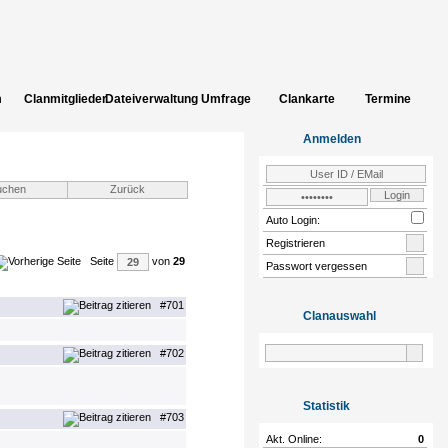
m
Clanmitglieder
Dateiverwaltung
Umfrage
Clankarte
Termine
uch
Bildergalerie
INCLUDE_CLAN_ADD_CLANSITES
Einloggen
Zur
Anmelden
Community
Auto Login:
Registrieren
Seite
von
29
Passwort vergessen
#701
Clanauswahl
#702
Statistik
#703
Akt. Online:
0