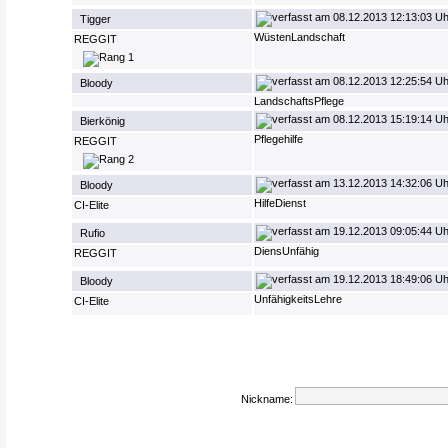
08.12.2013 12:13:03 Uh
Tigger
WüstenLandschaft
REGGIT
08.12.2013 12:25:54 Uh
Bloody
LandschaftsPflege
08.12.2013 15:19:14 Uh
Bierkönig
Pflegehilfe
REGGIT
13.12.2013 14:32:06 Uh
Bloody
HilfeDienst
CI-Elite
19.12.2013 09:05:44 Uh
Rufio
DiensUnfähig
REGGIT
19.12.2013 18:49:06 Uh
Bloody
UnfähigkeitsLehre
CI-Elite
Nickname: