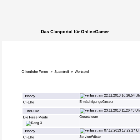
Das Clanportal für OnlineGamer
Öffentliche Foren
»
Spamtreff
»
Wortspiel
22.11.2013 16:26:54 Uh
Bloody
ErmächtigungsGesetz
CI-Elite
23.11.2013 11:20:43 Uh
TheDuke
Gesetzloser
Die Fiese Meute
07.12.2013 17:29:27 Uh
Bloody
ServiceWüste
CI-Elite