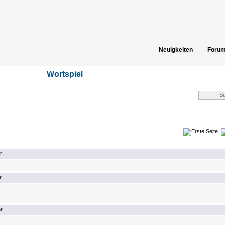
Neuigkeiten
Foru
Spielergebnisse
Gästeb
Wortspiel
r
r
r