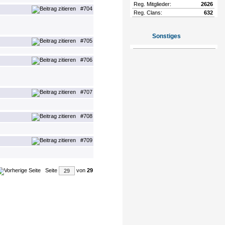
Reg. Mitglieder:
2626
#704
Reg. Clans:
632
Sonstiges
#705
#706
#707
#708
#709
Seite
von
29