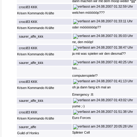
dann machen wir mit dem mööp weiter *gg*
24.08.2007 01:32:59 Uhr
croci83 KKK
welchen möööööp???
Krisen Kommando Kräfte
24.08.2007 01:33:11 Uhr
croci83 KKK
oder möööööööp??
Krisen Kommando Kräfte
24.08.2007 01:35:03 Uhr
saurer_affe_kkk
ne, den mööp!
24.08.2007 01:38:47 Uhr
croci83 KKK
ja mit was spielen wir den diesmal??
Krisen Kommando Kräfte
24.08.2007 01:40:25 Uhr
saurer_affe_kkk
hm....
computerspiele!?
24.08.2007 01:41:13 Uhr
croci83 KKK
oh ja dann fang ich mal an
Krisen Kommando Kräfte
Emergency :8:
24.08.2007 01:43:02 Uhr
saurer_affe_kkk
yume ;-)
24.08.2007 01:51:38 Uhr
croci83 KKK
Euro Forces
Krisen Kommando Kräfte
24.08.2007 20:05:28 Uhr
saurer_affe
Splinter Cell
Guild of Honks