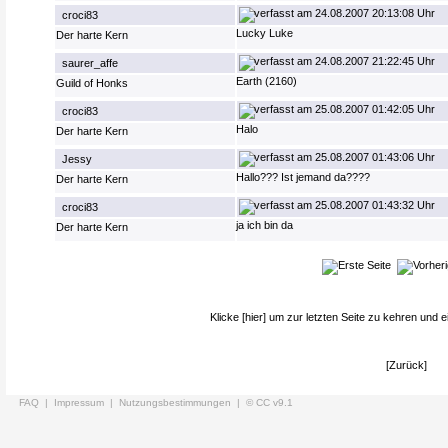
24.08.2007 20:13:08 Uhr
croci83
Lucky Luke
Der harte Kern
24.08.2007 21:22:45 Uhr
saurer_affe
Earth (2160)
Guild of Honks
25.08.2007 01:42:05 Uhr
croci83
Halo
Der harte Kern
25.08.2007 01:43:06 Uhr
Jessy
Hallo??? Ist jemand da????
Der harte Kern
25.08.2007 01:43:32 Uhr
croci83
ja ich bin da
Der harte Kern
Klicke
[hier]
um zur letzten Seite zu kehren und e
[Zurück]
FAQ |
Impressum |
Nutzungsbestimmungen |
© CC v9.1