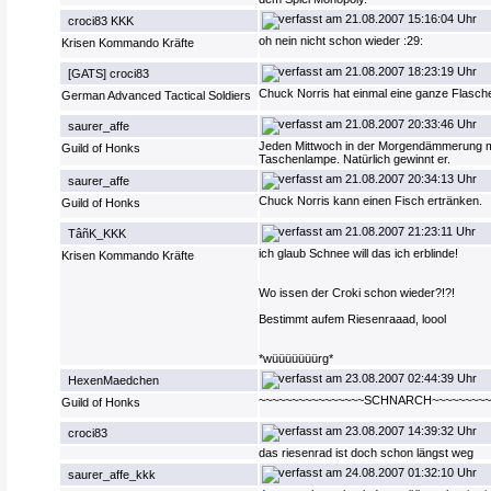
21.08.2007 15:16:04 Uhr
croci83 KKK
oh nein nicht schon wieder :29:
Krisen Kommando Kräfte
21.08.2007 18:23:19 Uhr
[GATS] croci83
Chuck Norris hat einmal eine ganze Flasche
German Advanced Tactical Soldiers
21.08.2007 20:33:46 Uhr
saurer_affe
Jeden Mittwoch in der Morgendämmerung ma
Guild of Honks
Taschenlampe. Natürlich gewinnt er.
21.08.2007 20:34:13 Uhr
saurer_affe
Chuck Norris kann einen Fisch ertränken.
Guild of Honks
21.08.2007 21:23:11 Uhr
TâñK_KKK
ich glaub Schnee will das ich erblinde!
Krisen Kommando Kräfte
Wo issen der Croki schon wieder?!?!
Bestimmt aufem Riesenraaad, loool
*wüüüüüüürg*
23.08.2007 02:44:39 Uhr
HexenMaedchen
~~~~~~~~~~~~~~~~SCHNARCH~~~~~~~~~
Guild of Honks
23.08.2007 14:39:32 Uhr
croci83
das riesenrad ist doch schon längst weg
24.08.2007 01:32:10 Uhr
saurer_affe_kkk