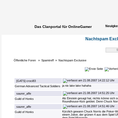
Neuigke
Das Clanportal für OnlineGamer
Spielerg
Nachtspam Excl
Öffentliche Foren
»
Spamtreff
»
Nachtspam Exclusive
21.08.2007 14:22:12 Uhr
[GATS] croci83
ja nix lake lake hahaha
German Advanced Tactical Soldiers
21.08.2007 14:51:25 Uhr
saurer_affe
Als Einstein gesagt hat, nichts könne sich 
Guild of Honks
Roundhouse-Kick getötet. Denn Chuck Norr
21.08.2007 14:51:46 Uhr
saurer_affe
Kürzlich gewann Chuck Norris die Poker-Wel
Guild of Honks
einem Joker, der grünen 4 aus dem Spiel 
dem Spiel Monopoly.