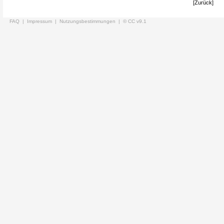
[Zurück]
FAQ |
Impressum |
Nutzungsbestimmungen |
© CC v9.1