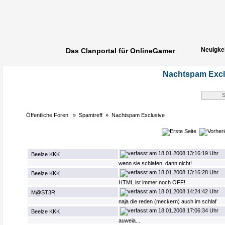
Neuigke
Das Clanportal für OnlineGamer
Spielerg
Nachtspam Excl
Öffentliche Foren
»
Spamtreff
»
Nachtspam Exclusive
18.01.2008 13:16:19 Uhr
Beelze KKK
wenn sie schlafen, dann nicht!
18.01.2008 13:16:28 Uhr
Beelze KKK
HTML ist immer noch OFF!
18.01.2008 14:24:42 Uhr
M@ST3R
naja die reden (meckern) auch im schlaf
18.01.2008 17:06:34 Uhr
Beelze KKK
auweia...