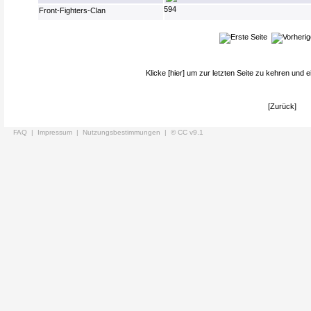
594
Front-Fighters-Clan
Klicke
[hier]
um zur letzten Seite zu kehren und e
[Zurück]
FAQ |
Impressum |
Nutzungsbestimmungen |
© CC v9.1