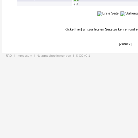
557
Klicke
[hier]
um zur letzten Seite zu kehren und e
[Zurück]
FAQ |
Impressum |
Nutzungsbestimmungen |
© CC v9.1