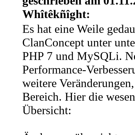
geschrieben am 01.11
Whîtêkñîght:
Es hat eine Weile gedaue
ClanConcept unter unte
PHP 7 und MySQLi. Neb
Performance-Verbesseru
weitere Veränderungen,
Bereich. Hier die wese
Übersicht: