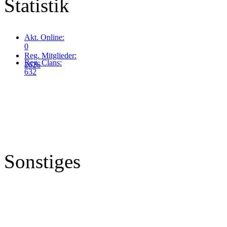
Statistik
Akt. Online:
0
Reg. Mitglieder:
Reg. Clans:
2626
632
Sonstiges