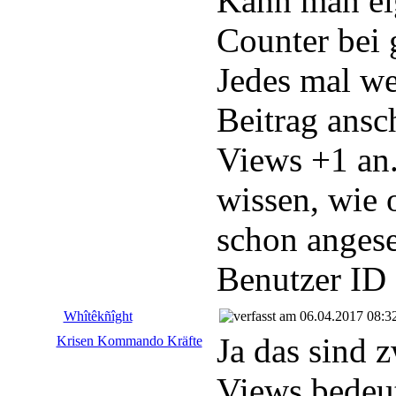
Kann man ei
Counter bei 
Jedes mal we
Beitrag ansc
Views +1 an
wissen, wie 
schon anges
Benutzer ID 
Whîtêkñîght
06.04.2017 08:3
Ja das sind 
Krisen Kommando Kräfte
Views bedeut