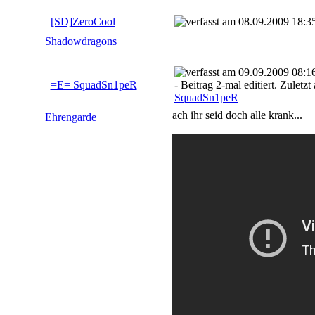
[SD]ZeroCool
08.09.2009 18:3
Shadowdragons
09.09.2009 08:1
=E= SquadSn1peR
-
Beitrag 2-mal editiert.
Zuletzt
SquadSn1peR
ach ihr seid doch alle krank...
Ehrengarde