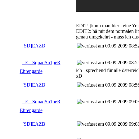
EDIT: [kann man hier keine You
EDIT2: hä mit dem normalen link
genau umgekehrt - muss ich das
[SD]EAZB
09.09.2009 08:5
=E= SquadSn1peR
09.09.2009 08:5
ich - sprechend für alle österrei
Ehrengarde
xD
[SD]EAZB
09.09.2009 08:5
=E= SquadSn1peR
09.09.2009 09:0
Ehrengarde
[SD]EAZB
09.09.2009 09:0