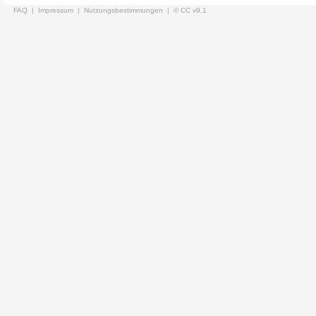
FAQ |
Impressum |
Nutzungsbestimmungen |
© CC v9.1