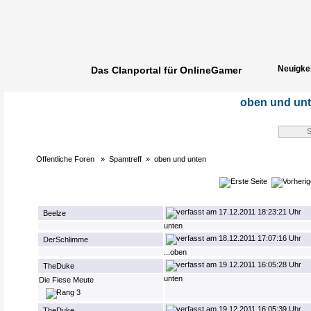
Neuigke
Das Clanportal für OnlineGamer
Spielerg
oben und un
Öffentliche Foren
»
Spamtreff
»
oben und unten
17.12.2011 18:23:21 Uhr
Beelze
unten
18.12.2011 17:07:16 Uhr
DerSchlimme
...oben
19.12.2011 16:05:28 Uhr
TheDuke
unten
Die Fiese Meute
19.12.2011 16:05:39 Uhr
TheDuke