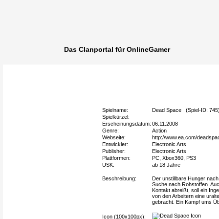
Das Clanportal für OnlineGamer
Spielname:
Dead Space (Spiel-ID: 745
Spielkürzel:
Erscheinungsdatum:
06.11.2008
Genre:
Action
Webseite:
http://www.ea.com/deadspa
Entwickler:
Electronic Arts
Publisher:
Electronic Arts
Plattformen:
PC, Xbox360, PS3
USK:
ab 18 Jahre
Beschreibung:
Der unstillbare Hunger nach 
Suche nach Rohstoffen. Auch
Kontakt abreißt, soll ein In
von den Arbeitern eine ural
gebracht. Ein Kampf ums Üb
Icon (100x100px):