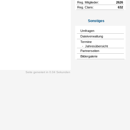
Reg. Mitglieder:
2626
Reg. Clans:
632
Sonstiges
Umfragen
Dateiverwaltung
Termine
- Jahresübersicht
Partnerseiten
Bildergalerie
Seite generiert in 0.04 Sekunden