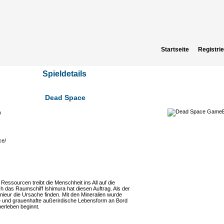
Startseite
Registri
Spieldetails
Dead Space
)
ce/
Ressourcen treibt die Menschheit ins All auf die
 das Raumschiff Ishimura hat diesen Auftrag. Als der
genieur die Ursache finden. Mit den Mineralien wurde
te und grauenhafte außerirdische Lebensform an Bord
erleben beginnt.