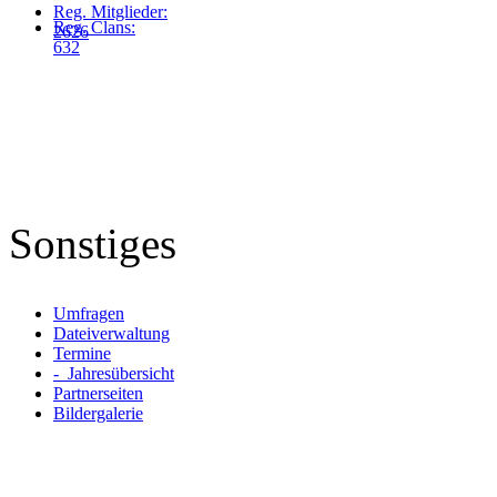
Reg. Mitglieder:
Reg. Clans:
2626
632
Sonstiges
Umfragen
Dateiverwaltung
Termine
- Jahresübersicht
Partnerseiten
Bildergalerie