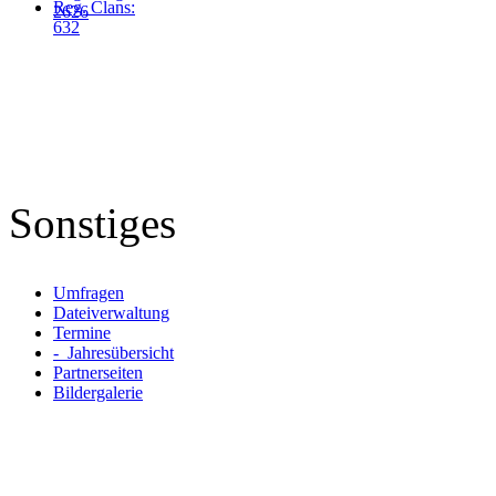
Reg. Clans:
2626
632
Sonstiges
Umfragen
Dateiverwaltung
Termine
- Jahresübersicht
Partnerseiten
Bildergalerie