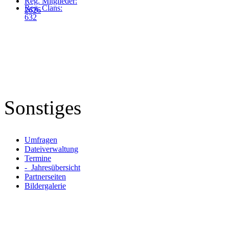
Reg. Mitglieder:
Reg. Clans:
2626
632
Sonstiges
Umfragen
Dateiverwaltung
Termine
- Jahresübersicht
Partnerseiten
Bildergalerie