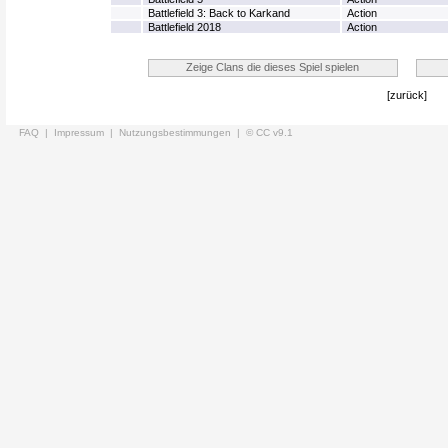
Battlefield 3: Back to Karkand
Action
Battlefield 2018
Action
[zurück]
FAQ |
Impressum |
Nutzungsbestimmungen |
© CC v9.1