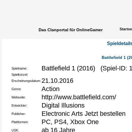
Startse
Das Clanportal für OnlineGamer
Spieldetail
Battlefield 1 (2
Battlefield 1 (2016) (Spiel-ID: 
Spielname:
Spielkürzel:
21.10.2016
Erscheinungsdatum:
Action
Genre:
http://www.battlefield.com/
Webseite:
Digital Illusions
Entwickler:
Electronic Arts Jetzt bestellen
Publisher:
PC, PS4, Xbox One
Plattformen:
ab 16 Jahre
USK: