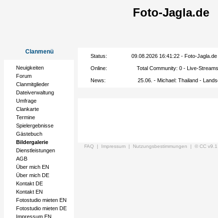
Foto-Jagla.de
Clanmenü
Status:
09.08.2026 16:41:22 - Foto-Jagla.de -
Neuigkeiten
Online:
Total Community:
0
- Live-Stream
Forum
News:
25.06. - Michael: Thailand - Lan
Clanmitglieder
Dateiverwaltung
Umfrage
Clankarte
Termine
Spielergebnisse
Gästebuch
Bildergalerie
FAQ |
Impressum |
Nutzungsbestimmungen |
© CC v9.1
Dienstleistungen
AGB
Über mich EN
Über mich DE
Kontakt DE
Kontakt EN
Fotostudio mieten EN
Fotostudio mieten DE
Impressum EN