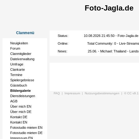
Foto-Jagla.de
Clanmenü
Status:
10.08.2026 21:45:50 - Foto-Jagla.de -
Neuigkeiten
Online:
Total Community:
0
- Live-Stream
Forum
News:
25.06. - Michael: Thailand - Lan
Clanmitglieder
Dateiverwaltung
Umfrage
Clankarte
Termine
Spielergebnisse
Gästebuch
Bildergalerie
FAQ |
Impressum |
Nutzungsbestimmungen |
© CC v9.1
Dienstleistungen
AGB
Über mich EN
Über mich DE
Kontakt DE
Kontakt EN
Fotostudio mieten EN
Fotostudio mieten DE
Impressum EN